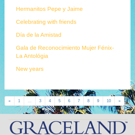
Hermanitos Pepe y Jaime
Celebrating with friends
Día de la Amistad
Gala de Reconocimiento Mujer Fénix-
La Antológia
New years
«
1
…
3
4
5
6
7
8
9
10
»