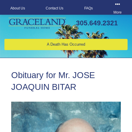
About Us
Contact Us
FAQs
More
305.649.2321
A Death Has Occurred
Obituary for Mr. JOSE
JOAQUIN BITAR