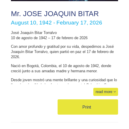
Mr. JOSE JOAQUIN BITAR
August 10, 1942 - February 17, 2026
José Joaquín Bitar Torralvo
10 de agosto de 1942 – 17 de febrero de 2026
Con amor profundo y gratitud por su vida, despedimos a José
Joaquín Bitar Torralvo, quien partió en paz el 17 de febrero de
2026.
Nació en Bogotá, Colombia, el 10 de agosto de 1942, donde
creció junto a sus amadas madre y hermana menor.
Desde joven mostró una mente brillante y una curiosidad que lo
llevaría más allá de las fronteras de su natal Colombia. Su
formación como Ingeniero Agrónomo en Texas A&M fue motivo
read more
de gran orgullo para él y su familia, fue un verdadero “Aggie”,
capitán del equipo de esgrima, liderando campeonatos
nacionales con disciplina y éxito.
Print
Su vida lo llevó entre Colombia, Estados Unidos y Brasil,
construyendo experiencias, historias y amistades. En los
últimos 26 años vivió en Estados Unidos junto a su familia.