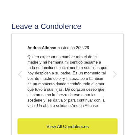
José Joaquín fue un hombre inteligente, encantador y
generoso. Amante de los deportes, gran conversador y
profundamente culto, hablaba varios idiomas y tenía un talento
natural para las plantas y la tierra. Disfrutaba cocinar, y su
Leave a Condolence
Paella Valenciana era su plato insignia.
Quienes lo conocieron recuerdan su gran corazón y su
capacidad de querer y relacionarse con todas las personas con
facilidad. Amó profundamente a su familia quienes desde ya lo
Andrea Alfonso
posted on
2/22/26
extrañan muchísimo.
Quiero expresar en nombre mío el de mi
Le sobreviven su esposa, Gloria Bitar; sus hijas, Mónica Bitar y
madre y mi hermana mi sentido pésame a
Renata Bitar; y su nieta, Emily Bitar. Se reúne ahora en paz
toda su familia especialmente a sus hijas que
con su hijo, José Fernando Bitar.
hoy despiden a su padre. Es un momento tal
vez de mucho dolor y tristeza pero también
Aunque su partida deja un enorme vacío, su memoria vivirá en
es un momento donde sentirán todo el amor
quienes lo amaron y compartieron con él momentos que hoy se
que tuvo a sus hijas. De corazón deseo que
convierten en recuerdo.
sientan como la fuerza de ese amor las
sostiene y les da valor para continuar con la
La ceremonia religiosa se llevará a cabo el jueves 26 de febrero
vida. Un abrazo solidario Andrea Alfonso
a las 10:30am en La Capilla de la Iglesia de Nuestra Señora de
Guadalupe (11691 NW 25th St. Doral, FL, 33172). El sepelio
será a las 12:00pm en el Cementerio Católico Our Lady of
Mercy (11411 NW 25th St. Doral, FL 33172).
View All Condolences
Descanse en paz